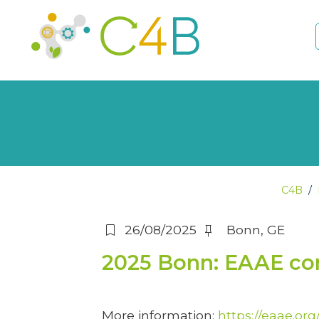
C4B
bookmark
push_pin
26/08/2025
Bonn, GE
2025 Bonn: EAAE co
More information:
https://eaae.org