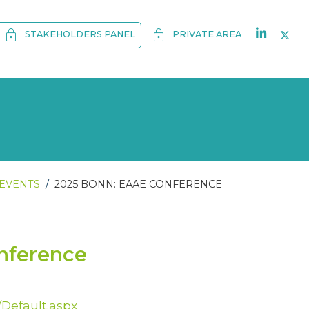
lock
lock
STAKEHOLDERS PANEL
PRIVATE AREA
EVENTS
2025 BONN: EAAE CONFERENCE
nference
/Default.aspx