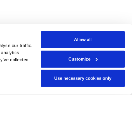
Allow all
yse our traffic.
 analytics
Customize
y’ve collected
Use necessary cookies only
° 101135323. I punti di vista e
n riflettono necessariamente
 l’autorità concedente