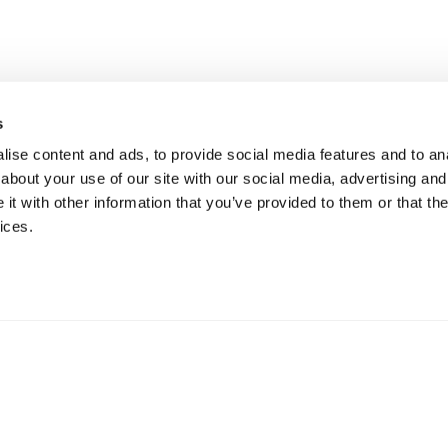
s
ise content and ads, to provide social media features and to anal
about your use of our site with our social media, advertising and
t with other information that you’ve provided to them or that the
ices.
Finanziato dall'Unione Europea, sotto l'accordo di sovvenzione N
le opinioni espressi sono tuttavia quelli solo dell'autore/i e no
quelli dell'Unione Europea o della REA. Né l’Unione Europea né
possono essere ritenuti responsabili per essi.