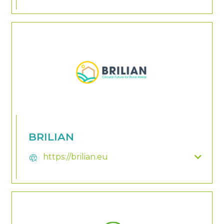
BRILIAN
https://brilian.eu
captive_portal