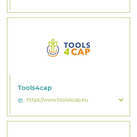
Tools4cap
https://www.tools4cap.eu
captive_portal