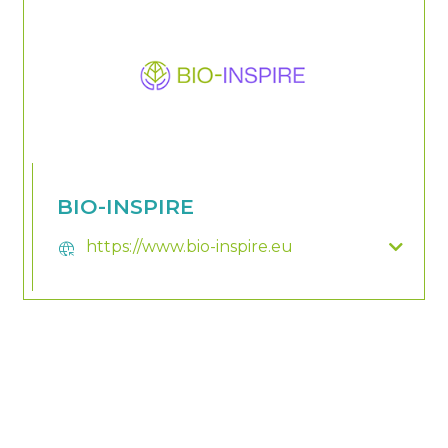
BIO-INSPIRE
https://www.bio-inspire.eu
captive_portal