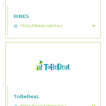
RIBES
https://ribesproject.eu
captive_portal
ToBeReaL
https://www.tobereal.eu