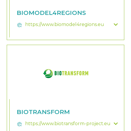
BIOMODEL4REGIONS
https://www.biomodel4regions.eu
captive_portal
BIOTRANSFORM
https://www.biotransform-project.eu
captive_portal