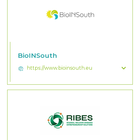
BioINSouth
https://www.bioinsouth.eu
captive_portal