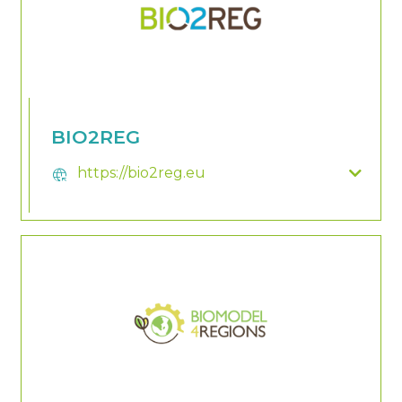
BIO2REG
https://bio2reg.eu
captive_portal