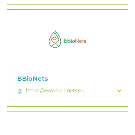
BBioNets
https://www.bbionets.eu
captive_portal